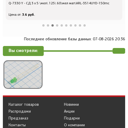
Q-7330 Y - СД 3 x 5 \жел\ 125\ 60\жел мат\ARL-3514UYD-150mc
Q
3.6 руб.
Цена от:
Ц
Последнее обновление базы данных: 07-08-2026 20:36
Вы смотрели:
Каталог товаров
Новинки
Распродажи
Акции
Предзаказ
Подарки
Контакты
О компании