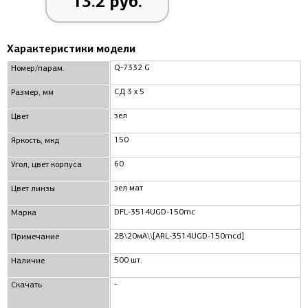
13.2 руб.
Характеристики модели
Q-7332 G
Номер/парам.
СД 3 x 5
Размер, мм
зел
Цвет
150
Яркость, мкд
60
Угол, цвет корпуса
зел мат
Цвет линзы
DFL-3514UGD-150mc
Марка
2В\20мА\\[ARL-3514UGD-150mcd]
Примечание
500 шт.
Наличие
-
Скачать