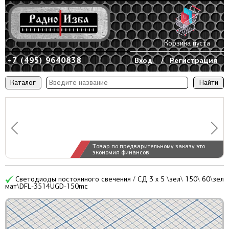
Корзина пуста
+7 (495) 9640838
Вход
/
Регистрация
Каталог
Товар по предварительному заказу это
экономия финансов.
Светодиоды постоянного свечения / СД 3 x 5 \зел\ 150\ 60\зел
мат\DFL-3514UGD-150mc