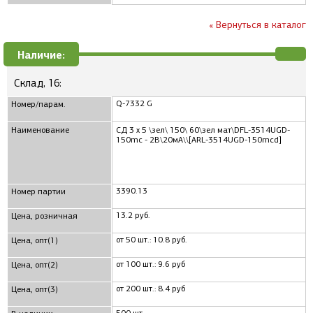
« Вернуться в каталог
Наличие:
Склад, 16:
Q-7332 G
Номер/парам.
Наименование
СД 3 x 5 \зел\ 150\ 60\зел мат\DFL-3514UGD-
150mc - 2В\20мА\\[ARL-3514UGD-150mcd]
3390.13
Номер партии
13.2 руб.
Цена, розничная
от 50 шт.: 10.8 руб.
Цена, опт(1)
от 100 шт.: 9.6 руб
Цена, опт(2)
от 200 шт.: 8.4 руб
Цена, опт(3)