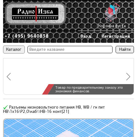
Корзина пуста
+7 (495) 9640838
Вход
/
Регистрация
Каталог
Товар по предварительному заказу это
экономия финансов.
Разъемы низковольтного питания HB, WB / гн пит
HB\1x16\P2,0\каб\\HB-16 конт[21]