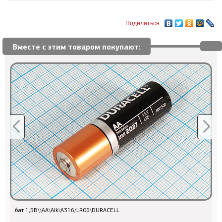
Поделиться
Вместе с этим товаром покупают:
бат 1,5В\\AA\Alk\A316/LR06\DURACELL
Q