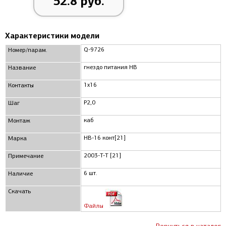
52.8 руб.
Характеристики модели
Q-9726
Номер/парам.
гнездо питания HB
Название
1x16
Контакты
P2,0
Шаг
каб
Монтаж
HB-16 конт[21]
Марка
2003-T-T [21]
Примечание
6 шт.
Наличие
Скачать
Файлы