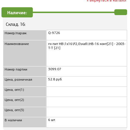
« Вернуться в каталог
Наличие:
Склад, 16:
Q-9726
Номер/парам.
Наименование
гн пит HB\1x16\P2,0\каб\\HB-16 конт[21] - 2003-
T-T [21]
3099.07
Номер партии
52.8 руб.
Цена, розничная
Цена, опт(1)
Цена, опт(2)
Цена, опт(3)
6 шт.
В наличии