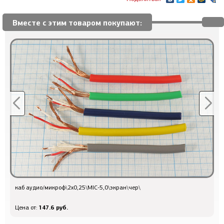
Вместе с этим товаром покупают:
каб аудио/микроф\2x0,25\MIC-5,0\экран\чер\
Q
147.6 руб.
Цена от:
Ц