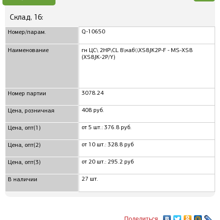
Склад, 16:
Q-10650
Номер/парам.
Наименование
гн ЦС\ 2HP\CL 8\каб\\XS8JK2P-F - MS-XS8
(XS8JK-2P/Y)
3078.24
Номер партии
408 руб.
Цена, розничная
от 5 шт.: 376.8 руб.
Цена, опт(1)
от 10 шт.: 328.8 руб
Цена, опт(2)
от 20 шт.: 295.2 руб
Цена, опт(3)
27 шт.
В наличии
Поделиться