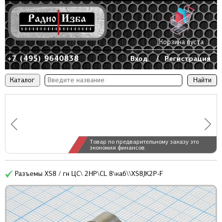
Корзина пуста
+7 (495) 9640838
Вход
/
Регистрация
Каталог
Товар по предварительному заказу это
экономия финансов.
Разъемы XS8 / гн ЦС\ 2HP\CL 8\каб\\XS8JK2P-F