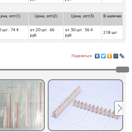
ена, опт(1)
Цена, опт(2)
Цена, опт(3)
В наличии
0 шт.: 74.4
от 20 шт.: 66
от 30 шт.: 56.4
218 шт.
руб
руб
Поделиться