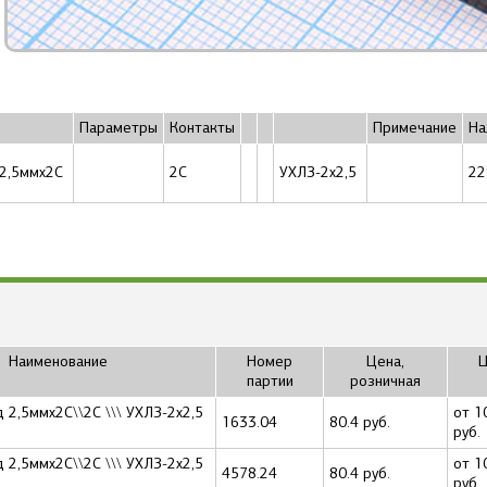
Параметры
Контакты
Примечание
На
 2,5ммx2C
2C
УХЛЗ-2x2,5
22
Наименование
Номер
Цена,
Ц
партии
розничная
 2,5ммx2C\\2C \\\ УХЛЗ-2x2,5
от 1
1633.04
80.4 руб.
руб.
 2,5ммx2C\\2C \\\ УХЛЗ-2x2,5
от 1
4578.24
80.4 руб.
руб.