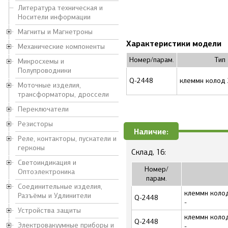
Литература техническая и
Носители информации
Магниты и Магнетроны
Характеристики модели
Механические компоненты
Номер/парам.
Тип
Микросхемы и
Полупроводники
Q-2448
клеммн колод
Моточные изделия,
трансформаторы, дроссели
Переключатели
Резисторы
Наличие:
Реле, контакторы, пускатели и
герконы
Склад, 16:
Светоиндикация и
Номер/
Оптоэлектроника
парам.
Соединительные изделия,
клеммн колод
Разъёмы и Удлинители
Q-2448
-
Устройства защиты
клеммн колод
Q-2448
Электровакуумные приборы и
-