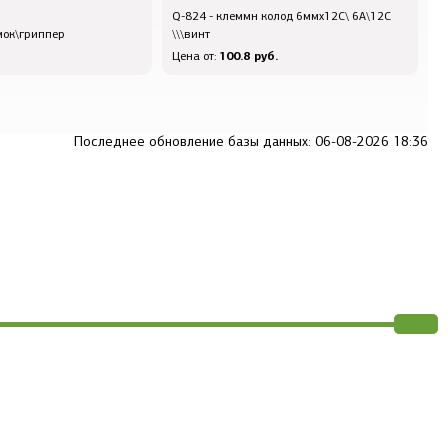
Q-824 - клеммн колод 6ммx12C\ 6А\12C
Q
мок\гриппер
\\\винт
0
100.8 руб.
Цена от:
Ц
Последнее обновление базы данных: 06-08-2026 18:36