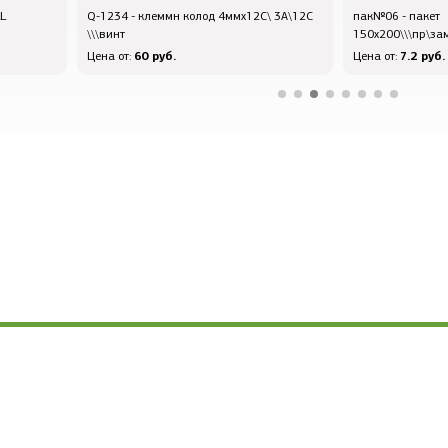
L
Q-1234 - клеммн колод 4ммx12C\ 3А\12C
пак№06 - пакет
\\\винт
150x200\\\пр\за
60 руб.
7.2 руб.
Цена от:
Цена от: