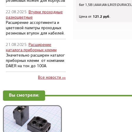
резиновых ножек для корпусов
каб аудио/микроф\2x0,25\MIC-
бат 1,5В\\AAA\Alk\LR03\DURACEL
5,0\экран\чер\
22.08.2025:
Втулки проходные
147.6 руб.
121.2 руб.
Цена от:
Цена от:
разноцветные
Расширение ассортимента и
цветовой палитры проходных
резиновых втулок для кабелей.
21.08.2025:
Расширение
каталога приборных клемм
Значительно расширен каталог
приборных клемм от компании
DAIER на ток до 100А.
Все новости »»
Вы смотрели: