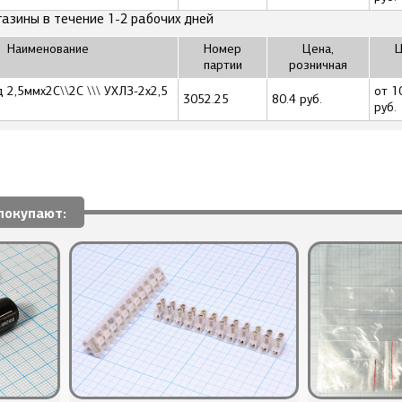
газины в течение 1-2 рабочих дней
Наименование
Номер
Цена,
Ц
партии
розничная
 2,5ммx2C\\2C \\\ УХЛЗ-2x2,5
от 1
3052.25
80.4 руб.
руб.
покупают: