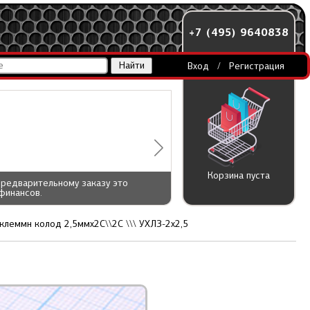
+7 (495) 9640838
Вход
/
Регистрация
Корзина пуста
предварительному заказу это
финансов.
клеммн колод 2,5ммx2C\\2C \\\ УХЛЗ-2x2,5