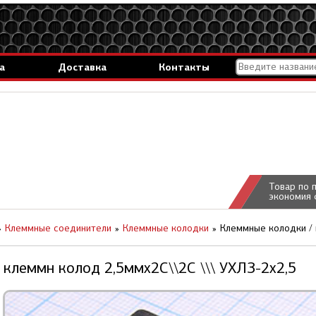
а
Доставка
Контакты
Товар по 
экономия 
Клеммные соединители
Клеммные колодки
Клеммные колодки / 
клеммн колод 2,5ммx2C\\2C \\\ УХЛЗ-2x2,5