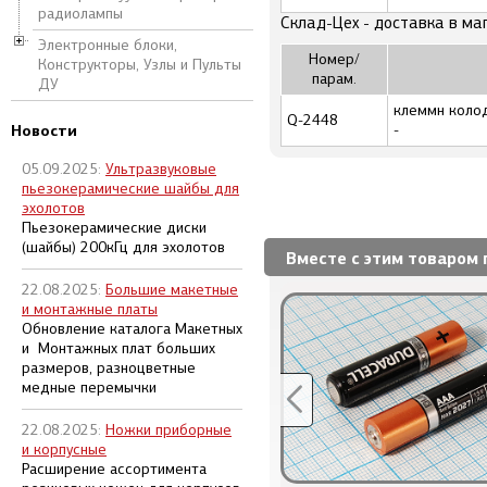
радиолампы
Склад-Цех - доставка в ма
Электронные блоки,
Номер/
Конструкторы, Узлы и Пульты
парам.
ДУ
клеммн колод
Q-2448
Новости
-
05.09.2025:
Ультразвуковые
пьезокерамические шайбы для
эхолотов
Пьезокерамические диски
(шайбы) 200кГц для эхолотов
Вместе с этим товаром 
22.08.2025:
Большие макетные
и монтажные платы
Обновление каталога Макетных
и Монтажных плат больших
размеров, разноцветные
медные перемычки
22.08.2025:
Ножки приборные
и корпусные
Расширение ассортимента