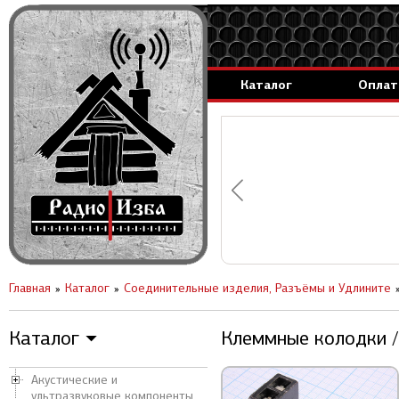
Каталог
Оплат
аммируемые генераторы.
вление за 1 день.
Главная
Каталог
Соединительные изделия, Разъёмы и Удлините
Каталог
Клеммные колодки / 
▼
Акустические и
ультразвуковые компоненты