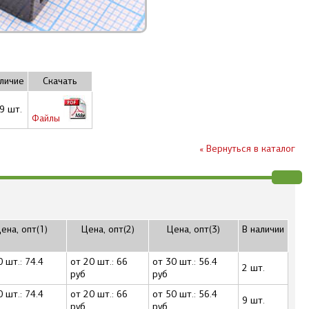
личие
Скачать
9 шт.
Файлы
« Вернуться в каталог
ена, опт(1)
Цена, опт(2)
Цена, опт(3)
В наличии
0 шт.: 74.4
от 20 шт.: 66
от 30 шт.: 56.4
2 шт.
руб
руб
0 шт.: 74.4
от 20 шт.: 66
от 50 шт.: 56.4
9 шт.
руб
руб