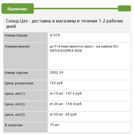
Наличие:
Склад-Цех - доставка в магазины в течение 1-2 рабочих
дней
Q-918
Номер/парам.
Наименование
шт F\4-6мм\\винт\пл хвост - на кабель RG-
58/59/60\[PR4-260]
3002.24
Номер партии
162 руб.
Цена, розничная
от 10 шт.: 147.6 руб.
Цена, опт(1)
от 20 шт.: 134.4 руб
Цена, опт(2)
от 50 шт.: 66 руб
Цена, опт(3)
75 шт.
В наличии