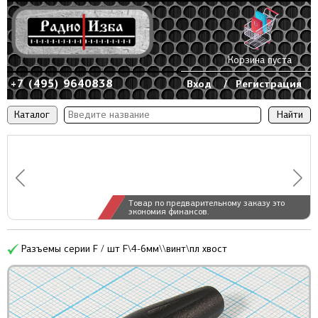
Корзина пуста
+7 (495) 9640838
Вход
/
Регистрация
Каталог
Товар по предварительному заказу это
экономия финансов.
Разъемы серии F / шт F\4-6мм\\винт\пл хвост