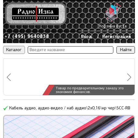
Корзина пуста
+7 (495) 9640838
Вход
/
Регистрация
Каталог
Товар по предварительному заказу это
экономия финансов.
Кабель аудио, аудио-видео / каб аудио\2x0,16\кр чер\SCC-RB