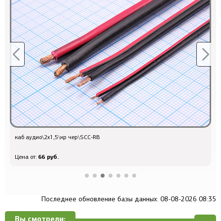
каб аудио\2x1,5\кр чер\SCC-RB
к
66 руб.
Цена от:
Ц
Последнее обновление базы данных: 08-08-2026 08:35
Вы смотрели: