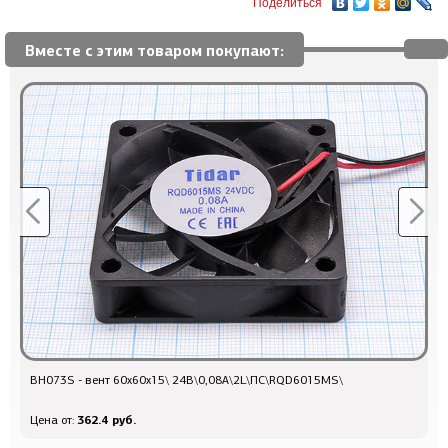
Поделиться
Вместе с этим товаром покупают:
ВН073S - вент 60x60x15\ 24В\0,08А\2L\ПС\RQD6015MS\
п
362.4 руб.
Цена от:
Ц