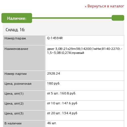
« Вернуться в каталог
Наличие:
Склад, 16:
Q-14594R
Номер/парам.
Наименование
двиг 3,0В\21x29m38\14200\1мНм\R140-2270\ -
1,5~3,0В\0,27А\правый
2928.24
Номер партии
180 руб.
Цена, розничная
от 5 шт.: 160.8 руб.
Цена, опт(1)
от 10 шт.: 147.6 руб
Цена, опт(2)
от 20 шт.: 134.4 руб
Цена, опт(3)
46 шт.
В наличии