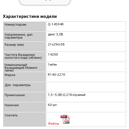
Характеристики модели
Q-14594R
Номер/парам.
двиг 3,0В
Напряжение, доп.
параметры
21x29m38
Размер (мм)
14200
Частота Вращения
холостого хода (об/мин)
1мНм
Номинальный
Вращающий Момент
(мНм)
R140-2270
Марка
Доп. параметры
1,5~3,0В\0,27А\правый
Примечание
60 шт.
Наличие
Скачать
Файлы