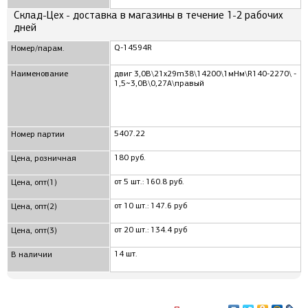
Склад-Цех - доставка в магазины в течение 1-2 рабочих
дней
Q-14594R
Номер/парам.
Наименование
двиг 3,0В\21x29m38\14200\1мНм\R140-2270\ -
1,5~3,0В\0,27А\правый
5407.22
Номер партии
180 руб.
Цена, розничная
от 5 шт.: 160.8 руб.
Цена, опт(1)
от 10 шт.: 147.6 руб
Цена, опт(2)
от 20 шт.: 134.4 руб
Цена, опт(3)
14 шт.
В наличии