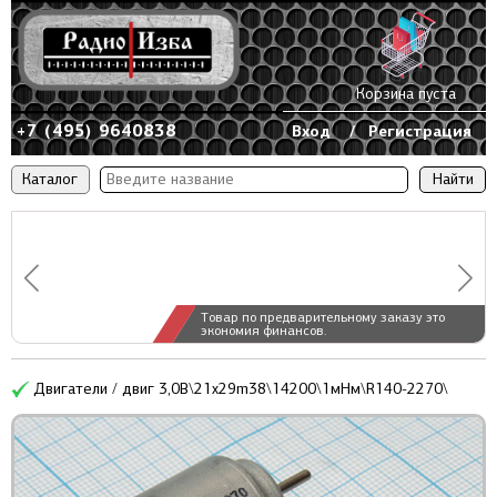
Корзина пуста
+7 (495) 9640838
Вход
/
Регистрация
Каталог
Товар по предварительному заказу это
экономия финансов.
Двигатели / двиг 3,0В\21x29m38\14200\1мНм\R140-2270\