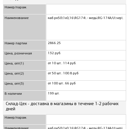
Номер/парам.
Наименование
каб рк50\1x0,16\RG174\ - медь\RG-174A/U\чер\
2866.25
Номер партии
132 руб.
Цена, розничная
от 10 шт.: 114 руб.
Цена, опт(1)
от 50 шт.: 100.8 руб
Цена, опт(2)
от 100 шт.: 66 руб
Цена, опт(3)
199 шт.
В наличии
Склад-Цех - доставка в магазины в течение 1-2 рабочих
дней
Номер/парам.
Наименование
каб рк50\1x0,16\RG174\ - медь\RG-174A/U\чер\