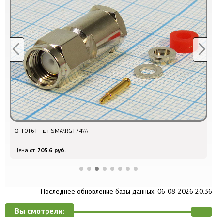
Q-10161 - шт SMA\RG174\\\
к
705.6 руб.
Цена от:
Ц
Последнее обновление базы данных: 06-08-2026 20:36
Вы смотрели: