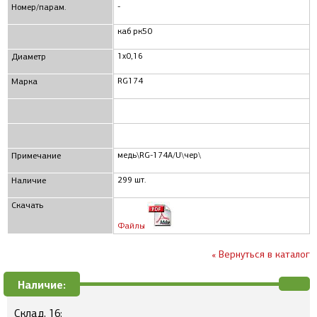
-
Номер/парам.
каб рк50
1x0,16
Диаметр
RG174
Марка
медь\RG-174A/U\чер\
Примечание
299 шт.
Наличие
Скачать
Файлы
« Вернуться в каталог
Наличие:
Склад, 16: