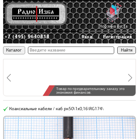
Корзина пуста
+7 (495) 9640838
Вход
/
Регистрация
Каталог
Товар по предварительному заказу это
экономия финансов.
Коаксиальные кабели / каб рк50\1x0,16\RG174\