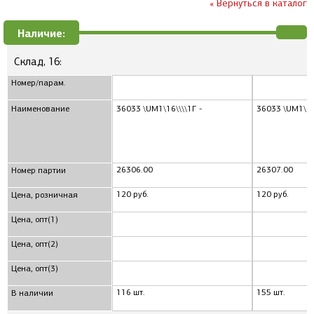
« Вернуться в каталог
Наличие:
Склад, 16:
Номер/парам.
Наименование
36033 \UM1\16\\\\1Г -
36033 \UM1\16\
26306.00
26307.00
Номер партии
120 руб.
120 руб.
Цена, розничная
Цена, опт(1)
Цена, опт(2)
Цена, опт(3)
116 шт.
155 шт.
В наличии