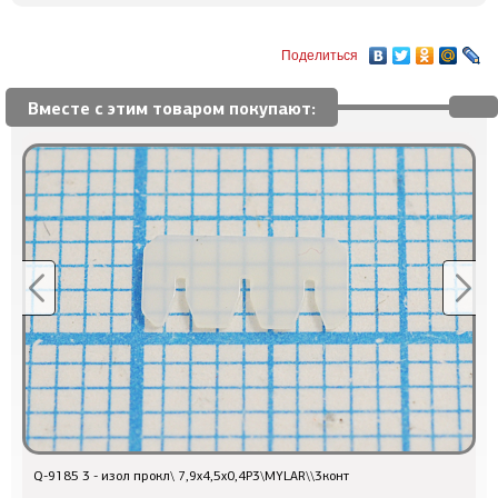
Поделиться
Вместе с этим товаром покупают:
Q-9185 3 - изол прокл\ 7,9x4,5x0,4P3\MYLAR\\3конт
4324