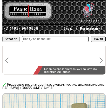
Корзина пуста
+7 (495) 9640838
Вход
/
Регистрация
Каталог
Товар по предварительному заказу это
экономия финансов.
Кварцевые резонаторы [пьезокерамические, диэлектрические,
ПАВ (SAW)] / 36033 \UM1\16\\\\1Г