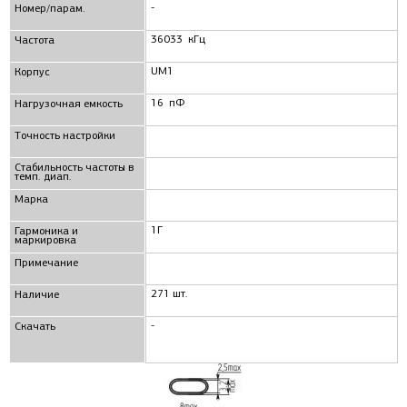
-
Номер/парам.
36033 кГц
Частота
UM1
Корпус
16 пФ
Нагрузочная емкость
Точность настройки
Стабильность частоты в
темп. диап.
Маркa
1Г
Гармоника и
маркировка
Примечание
271 шт.
Наличие
-
Скачать