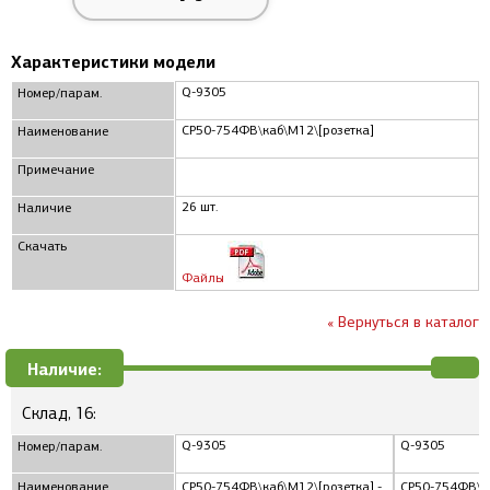
Характеристики модели
Q-9305
Номер/парам.
СР50-754ФВ\каб\М12\[розетка]
Наименование
Примечание
26 шт.
Наличие
Скачать
Файлы
« Вернуться в каталог
Наличие:
Склад, 16:
Q-9305
Q-9305
Номер/парам.
Наименование
СР50-754ФВ\каб\М12\[розетка] -
СР50-754ФВ\ка