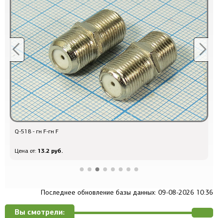
Q-518 - гн F-гн F
Q
13.2 руб.
Цена от:
Ц
Последнее обновление базы данных: 09-08-2026 10:36
Вы смотрели: