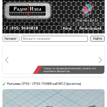
Корзина пуста
+7 (495) 9640838
Вход
/
Регистрация
Каталог
Товар по предварительному заказу это
экономия финансов.
Разъемы СР50 / СР50-754ФВ\каб\М12\[розетка]