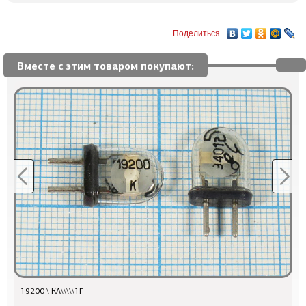
Поделиться
Вместе с этим товаром покупают:
19200 \ КА\\\\\1Г
5