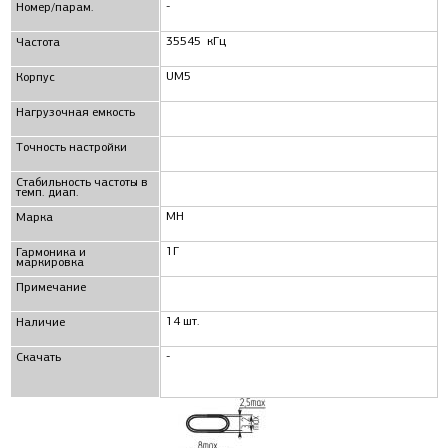
-
Номер/парам.
35545 кГц
Частота
UM5
Корпус
Нагрузочная емкость
Точность настройки
Стабильность частоты в
темп. диап.
МН
Маркa
1Г
Гармоника и
маркировка
Примечание
14 шт.
Наличие
-
Скачать