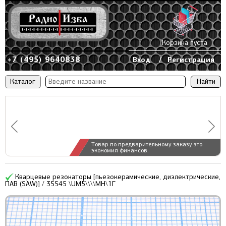
Корзина пуста
+7 (495) 9640838
Вход
/
Регистрация
Каталог
Товар по предварительному заказу это
экономия финансов.
Кварцевые резонаторы [пьезокерамические, диэлектрические,
ПАВ (SAW)] / 35545 \UM5\\\\МН\1Г