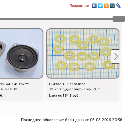
Поделиться
8x78x41\ 4\10\мет/
Q-4902 Н - шайба изол
Q
R4F160P10\
3\D7h0,5\\диэлектр\набор 50шт
ш
б.
154.8 руб.
Цена от:
Ц
Последнее обновление базы данных: 06-08-2026 20:36