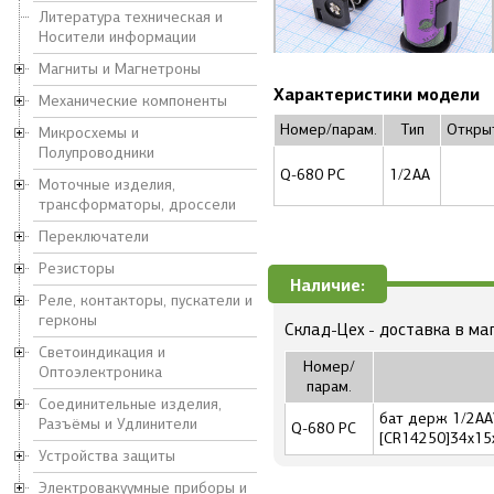
Литература техническая и
Носители информации
Магниты и Магнетроны
Характеристики модели
Механические компоненты
Номер/парам.
Тип
Откры
Микросхемы и
Полупроводники
Q-680 PC
1/2AA
Моточные изделия,
трансформаторы, дроссели
Переключатели
Резисторы
Наличие:
Реле, контакторы, пускатели и
герконы
Склад-Цех - доставка в ма
Светоиндикация и
Номер/
Оптоэлектроника
парам.
Соединительные изделия,
бат держ 1/2AA
Разъёмы и Удлинители
Q-680 PC
[CR14250]34x15
Устройства защиты
Электровакуумные приборы и