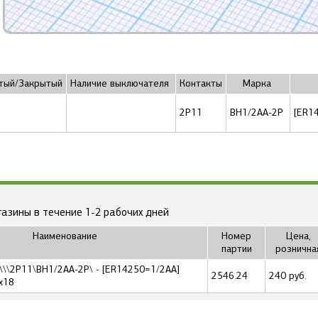
тый/Закрытый
Наличие выключателя
Контакты
Марка
2P11
BH1/2AA-2P
[ER1
газины в течение 1-2 рабочих дней
Наименование
Номер
Цена,
партии
рознична
\\\2P11\BH1/2AA-2P\ - [ER14250=1/2AA]
2546.24
240 руб.
x18