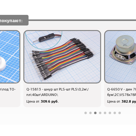
покупают:
л\под TO-
Q-15813 - шнур шт PLS-шт PLS\0,2м\/
Q-6650 V - дин 7
пл\40шт\ARDUINO\
бум\2C\VS78x78
309.6 руб.
382.8 ру
Цена от:
Цена от: