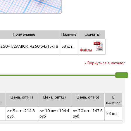
Примечание
Наличие
Скачать
4250=1/2AA][CR14250]34x15x18
58 шт.
Файлы
« Вернуться в каталог
Цена, опт(1)
Цена, опт(2)
Цена, опт(3)
В
я
наличии
от 5 шт.: 214.8
от 10 шт.: 194.4
от 20 шт.: 147.6
58 шт.
руб.
руб
руб