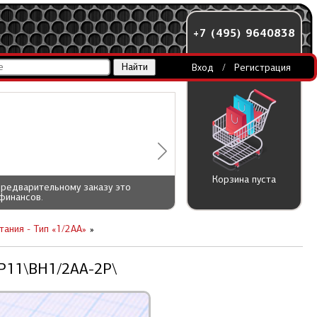
+7 (495) 9640838
Вход
/
Регистрация
Корзина пуста
предварительному заказу это
финансов.
ания - Тип «1/2AA»
2P11\BH1/2AA-2P\