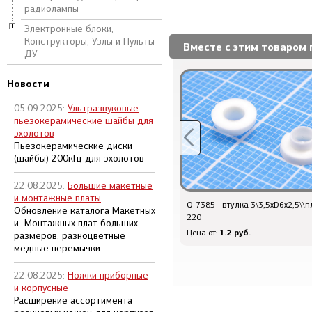
радиолампы
Электронные блоки,
Конструкторы, Узлы и Пульты
Вместе с этим товаром 
ДУ
Новости
05.09.2025:
Ультразвуковые
пьезокерамические шайбы для
эхолотов
Пьезокерамические диски
(шайбы) 200кГц для эхолотов
22.08.2025:
Большие макетные
и монтажные платы
изол труб\ 1,0\t-усад\чер
Q-7385 - втулка 3\3,5xD6x2,5\\п
Обновление каталога Макетных
220
и Монтажных плат больших
13.2 руб.
1.2 руб.
Цена от:
Цена от:
размеров, разноцветные
медные перемычки
22.08.2025:
Ножки приборные
и корпусные
Расширение ассортимента