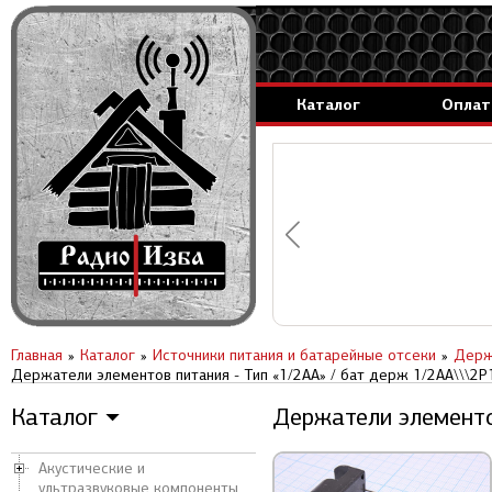
Каталог
Оплат
аммируемые генераторы.
вление за 1 день.
Главная
Каталог
Источники питания и батарейные отсеки
Держ
Держатели элементов питания - Тип «1/2AA» / бат держ 1/2AA\\\2P
Каталог
Держатели элементо
▼
Акустические и
ультразвуковые компоненты