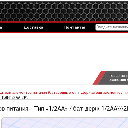
а
Доставка
Контакты
Товар по 
экономия 
атели элементов питания (батарейные от
Держатели элементов пит
11\BH1/2AA-2P\
в питания - Тип «1/2AA» / бат держ 1/2AA\\\