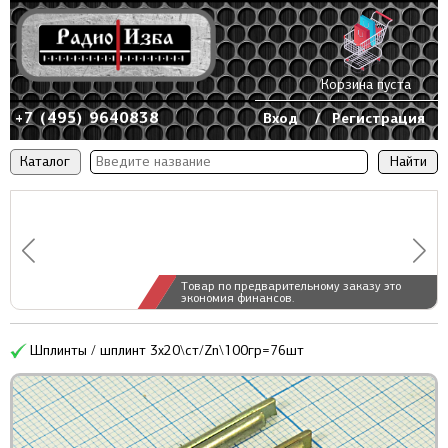
Корзина пуста
+7 (495) 9640838
Вход
/
Регистрация
Каталог
Товар по предварительному заказу это
экономия финансов.
Шплинты / шплинт 3x20\ст/Zn\100гр=76шт