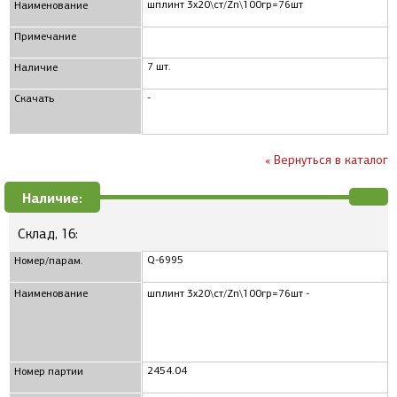
шплинт 3x20\ст/Zn\100гр=76шт
Наименование
Примечание
7 шт.
Наличие
-
Скачать
« Вернуться в каталог
Наличие:
Склад, 16:
Q-6995
Номер/парам.
Наименование
шплинт 3x20\ст/Zn\100гр=76шт -
2454.04
Номер партии