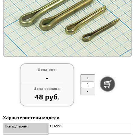
Цена опт:
-
+
Цена розница:
-
48 руб.
Характеристики модели
Q-6995
Номер/парам.