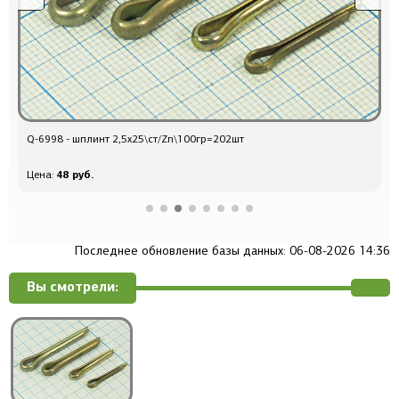
Q-6998 - шплинт 2,5x25\ст/Zn\100гр=202шт
Q
48 руб.
Цена:
Ц
Последнее обновление базы данных: 06-08-2026 14:36
Вы смотрели: