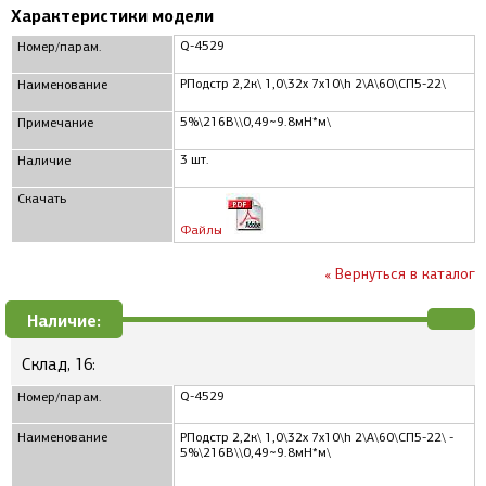
Характеристики модели
Q-4529
Номер/парам.
РПодстр 2,2к\ 1,0\32x 7x10\h 2\А\60\СП5-22\
Наименование
5%\216В\\0,49~9.8мН*м\
Примечание
3 шт.
Наличие
Скачать
Файлы
« Вернуться в каталог
Наличие:
Склад, 16:
Q-4529
Номер/парам.
Наименование
РПодстр 2,2к\ 1,0\32x 7x10\h 2\А\60\СП5-22\ -
5%\216В\\0,49~9.8мН*м\