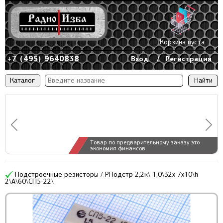
Корзина пуста
+7 (495) 9640838
Вход
/
Регистрация
Каталог
Товар по предварительному заказу это
экономия финансов.
Подстроечные резисторы / РПодстр 2,2к\ 1,0\32x 7x10\h
2\А\60\СП5-22\