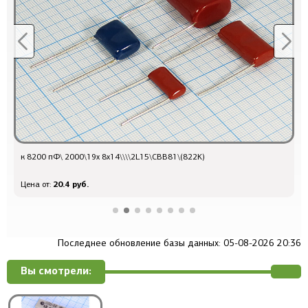
к 8200 пФ\ 2000\19x 8x14\\\\2L15\CBB81\(822K)
Q
20.4 руб.
Цена от:
Ц
Последнее обновление базы данных: 05-08-2026 20:36
Вы смотрели: