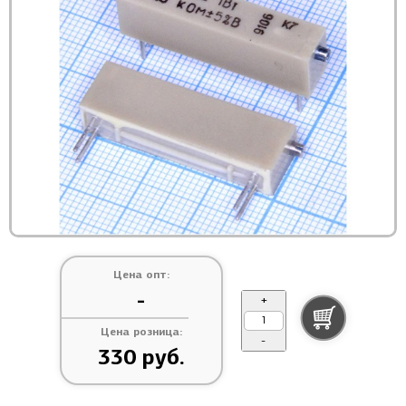
Цена опт:
-
+
Цена розница:
-
330 руб.