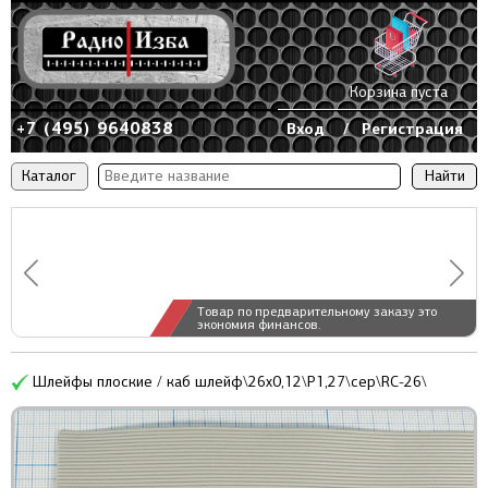
Корзина пуста
+7 (495) 9640838
Вход
/
Регистрация
Каталог
Товар по предварительному заказу это
экономия финансов.
Шлейфы плоские / каб шлейф\26x0,12\P1,27\сер\RC-26\