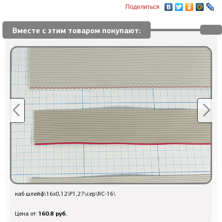
Поделиться
Вместе с этим товаром покупают:
каб шлейф\16x0,12\P1,27\сер\RC-16\
Q
160.8 руб.
Цена от:
Ц