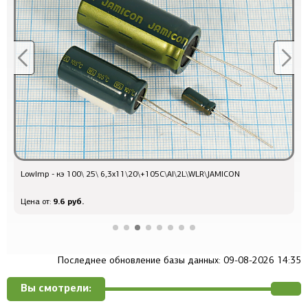
LowImp - кэ 100\ 25\ 6,3x11\20\+105C\Al\2L\WLR\JAMICON
к
9.6 руб.
Цена от:
Ц
Последнее обновление базы данных: 09-08-2026 14:35
Вы смотрели: