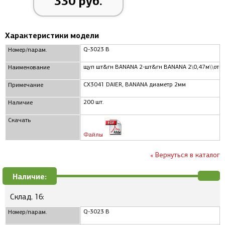
330 руб.
Характеристики модели
Q-3023 B
Номер/парам.
щуп шт&гн BANANA 2-шт&гн BANANA 2\0,47м\\откр
Наименование
CX3041 DAIER, BANANA диаметр 2мм
Примечание
200 шт.
Наличие
Скачать
Файлы
« Вернуться в каталог
Наличие:
Склад, 16:
Q-3023 B
Номер/парам.