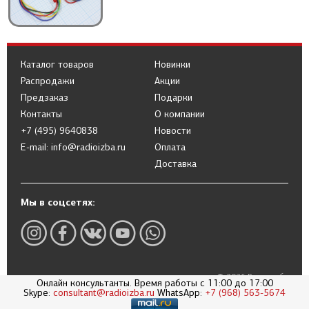
Каталог товаров
Новинки
Распродажи
Акции
Предзаказ
Подарки
Контакты
О компании
+7 (495) 9640838
Новости
E-mail: info@radioizba.ru
Оплата
Доставка
Мы в соцсетях:
© 2026 Радиоизба
Онлайн консультанты. Время работы с 11:00 до 17:00
Политика в отношении обработки
Skype:
consultant@radioizba.ru
WhatsApp:
+7 (968) 563-5674
персональных данных