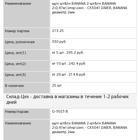
Наименование
щуп шт&гн BANANA 2-шт&гн BANANA
2\0,47м\\откр\син\ - CX3041 DAIER, BANANA
диаметр 2мм
213.25
Номер партии
330 руб.
Цена, розничная
от 5 шт.: 295.2 руб.
Цена, опт(1)
от 10 шт.: 242.4 руб
Цена, опт(2)
от 20 шт.: 214.8 руб
Цена, опт(3)
25 шт.
В наличии
Склад-Цех - доставка в магазины в течение 1-2 рабочих
дней
Q-3023 B
Номер/парам.
Наименование
щуп шт&гн BANANA 2-шт&гн BANANA
2\0,47м\\откр\син\ - CX3041 DAIER, BANANA
диаметр 2мм