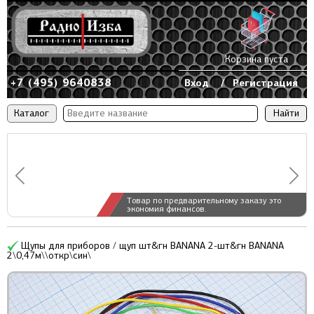
Корзина пуста
+7 (495) 9640838
Вход
/
Регистрация
Каталог
Товар по предварительному заказу это
экономия финансов.
Щупы для приборов / щуп шт&гн BANANA 2-шт&гн BANANA
2\0,47м\\откр\син\