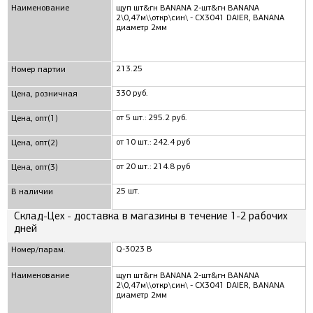
Наименование
щуп шт&гн BANANA 2-шт&гн BANANA
2\0,47м\\откр\син\ - CX3041 DAIER, BANANA
диаметр 2мм
213.25
Номер партии
330 руб.
Цена, розничная
от 5 шт.: 295.2 руб.
Цена, опт(1)
от 10 шт.: 242.4 руб
Цена, опт(2)
от 20 шт.: 214.8 руб
Цена, опт(3)
25 шт.
В наличии
Склад-Цех - доставка в магазины в течение 1-2 рабочих
дней
Q-3023 B
Номер/парам.
Наименование
щуп шт&гн BANANA 2-шт&гн BANANA
2\0,47м\\откр\син\ - CX3041 DAIER, BANANA
диаметр 2мм