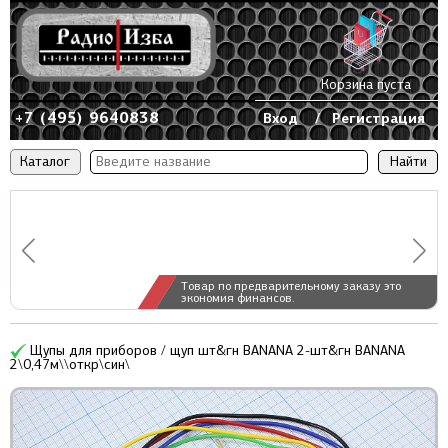
Корзина пуста
+7 (495) 9640838
Вход
/
Регистрация
Каталог
Товар по предварительному заказу это
экономия финансов.
Щупы для приборов / щуп шт&гн BANANA 2-шт&гн BANANA
2\0,47м\\откр\син\