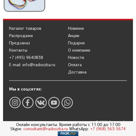
Каталог товаров
Новинки
Распродажи
Акции
Предзаказ
Подарки
Контакты
О компании
+7 (495) 9640838
Новости
E-mail: info@radioizba.ru
Оплата
Доставка
Мы в соцсетях:
© 2026 Радиоизба
Онлайн консультанты. Время работы с 11:00 до 17:00
Политика в отношении обработки
Skype:
consultant@radioizba.ru
WhatsApp:
+7 (968) 563-5674
персональных данных