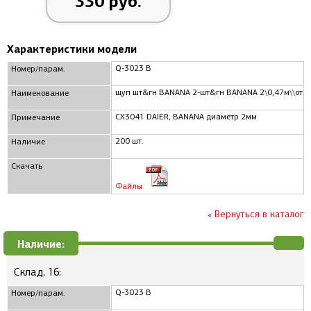
330 руб.
Характеристики модели
Q-3023 B
Номер/парам.
щуп шт&гн BANANA 2-шт&гн BANANA 2\0,47м\\откр
Наименование
CX3041 DAIER, BANANA диаметр 2мм
Примечание
200 шт.
Наличие
Скачать
Файлы
« Вернуться в каталог
Наличие:
Склад, 16:
Q-3023 B
Номер/парам.