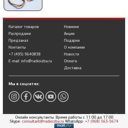
Каталог товаров
Новинки
Распродажи
Акции
Предзаказ
Подарки
Контакты
О компании
+7 (495) 9640838
Новости
E-mail: info@radioizba.ru
Оплата
Доставка
Мы в соцсетях:
© 2026 Радиоизба
Онлайн консультанты. Время работы с 11:00 до 17:00
Политика в отношении обработки
Skype:
consultant@radioizba.ru
WhatsApp:
+7 (968) 563-5674
персональных данных