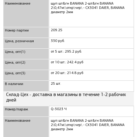
Наименование
щуп шт&гн BANANA 2-шт&гн BANANA
2\0,47м\\откр\чер\ - CX3041 DAIER, BANANA
диаметр 2мм
209.25
Номер партии
330 руб.
Цена, розничная
от 5 шт.: 295.2 руб.
Цена, опт(1)
от 10 шт.: 242.4 руб
Цена, опт(2)
от 20 шт.: 214.8 руб
Цена, опт(3)
25 шт.
В наличии
Склад-Цех - доставка в магазины в течение 1-2 рабочих
дней
Q-3023 Ч
Номер/парам.
Наименование
щуп шт&гн BANANA 2-шт&гн BANANA
2\0,47м\\откр\чер\ - CX3041 DAIER, BANANA
диаметр 2мм