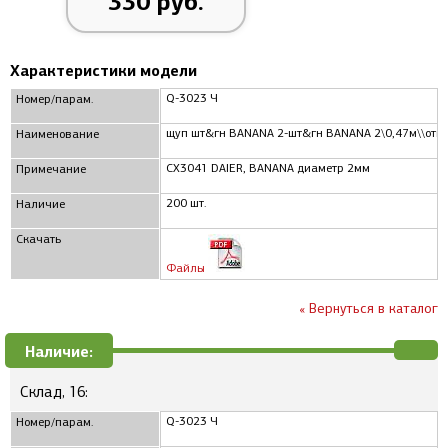
330 руб.
Характеристики модели
Q-3023 Ч
Номер/парам.
щуп шт&гн BANANA 2-шт&гн BANANA 2\0,47м\\откр
Наименование
CX3041 DAIER, BANANA диаметр 2мм
Примечание
200 шт.
Наличие
Скачать
Файлы
« Вернуться в каталог
Наличие:
Склад, 16:
Q-3023 Ч
Номер/парам.