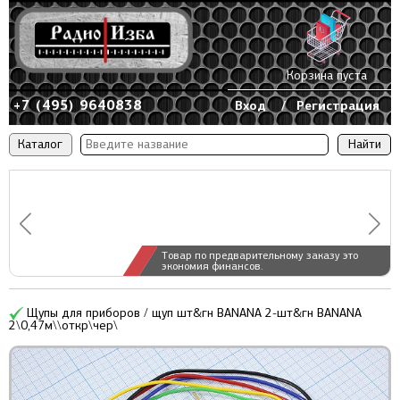
Корзина пуста
+7 (495) 9640838
Вход
/
Регистрация
Каталог
Товар по предварительному заказу это
экономия финансов.
Щупы для приборов / щуп шт&гн BANANA 2-шт&гн BANANA
2\0,47м\\откр\чер\