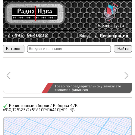
Корзина пуста
+7 (495) 9640838
Вход
/
Регистрация
Каталог
Товар по предварительному заказу это
экономия финансов.
Резисторные сборки / Рсборка 47К
x9\0,125\25x2x5\\\10P\RAA10[НР1-4]\