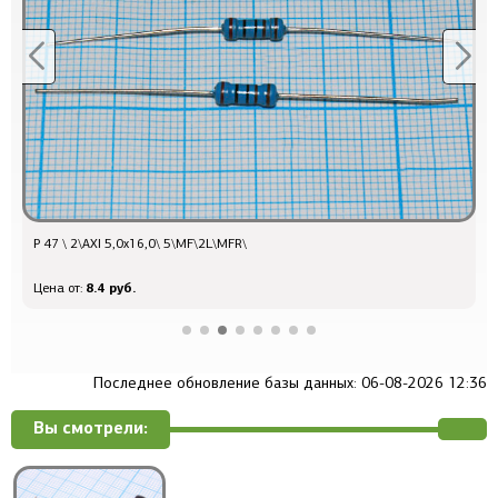
Р 47 \ 2\AXI 5,0x16,0\ 5\MF\2L\MFR\
Р
8.4 руб.
Цена от:
Ц
Последнее обновление базы данных: 06-08-2026 12:36
Вы смотрели: