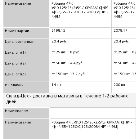
Наименование
Рсборка 47К
Рсборка 47К
x9\0,125\25x2x5\\\10P\RAA10[НР1-
x9\0,125\25x2
4]\ - \-55~125C\0,125\200В\[НР1-
4]\ - \-55~125
4-9М]
4-9М]
6198.15
2078.17
Номер партии
20.4 руб.
20.4 руб.
Цена, розничная
от 25 шт.: 18 руб.
от 25 шт.: 18 ру
Цена, опт(1)
от 50 шт.: 14.4 руб
от 50 шт.: 14.4
Цена, опт(2)
от 150 шт.: 13.2 руб
от 150 шт.: 13.
Цена, опт(3)
14 шт.
200 шт.
В наличии
Склад-Цех - доставка в магазины в течение 1-2 рабочих
дней
Номер/парам.
Наименование
Рсборка 47К x9\0,125\25x2x5\\\10P\RAA10[НР1-
4]\ - \-55~125C\0,125\200В\[НР1-4-9М]