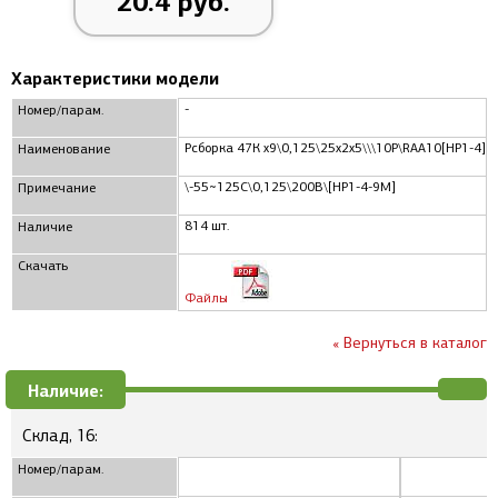
20.4 руб.
Характеристики модели
-
Номер/парам.
Рсборка 47К x9\0,125\25x2x5\\\10P\RAA10[НР1-4]\
Наименование
\-55~125C\0,125\200В\[НР1-4-9М]
Примечание
814 шт.
Наличие
Скачать
Файлы
« Вернуться в каталог
Наличие:
Склад, 16:
Номер/парам.