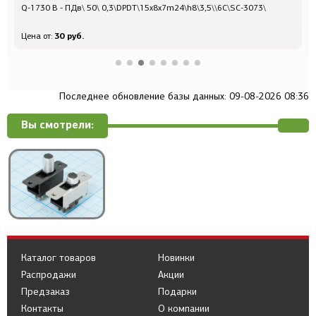
Q-1730 B - ПДв\ 50\ 0,3\DPDT\15x8x7m24\h8\3,5\\6C\SC-3073\
Q
30 руб.
Цена от:
Ц
Последнее обновление базы данных: 09-08-2026 08:36
Вы смотрели:
Каталог товаров
Новинки
Распродажи
Акции
Предзаказ
Подарки
Контакты
О компании