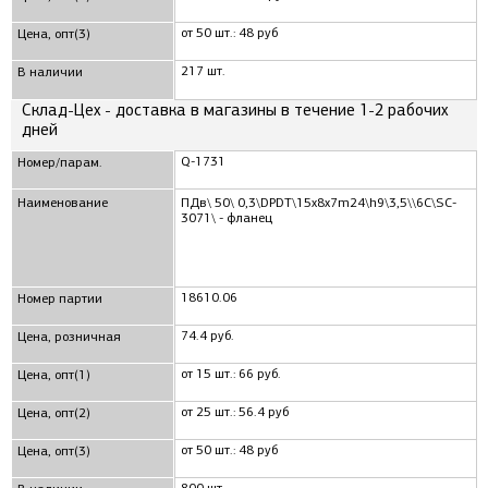
от 50 шт.: 48 руб
Цена, опт(3)
217 шт.
В наличии
Склад-Цех - доставка в магазины в течение 1-2 рабочих
дней
Q-1731
Номер/парам.
Наименование
ПДв\ 50\ 0,3\DPDT\15x8x7m24\h9\3,5\\6C\SC-
3071\ - фланец
18610.06
Номер партии
74.4 руб.
Цена, розничная
от 15 шт.: 66 руб.
Цена, опт(1)
от 25 шт.: 56.4 руб
Цена, опт(2)
от 50 шт.: 48 руб
Цена, опт(3)