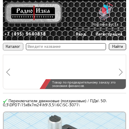
Корзина пуста
+7 (495) 9640838
Вход
/
Регистрация
Каталог
Товар по предварительному заказу это
экономия финансов.
Переключатели движковые (ползунковые) / ПДв\ 50\
0,3\DPDT\15x8x7m24\h9\3,5\\6C\SC-3071\