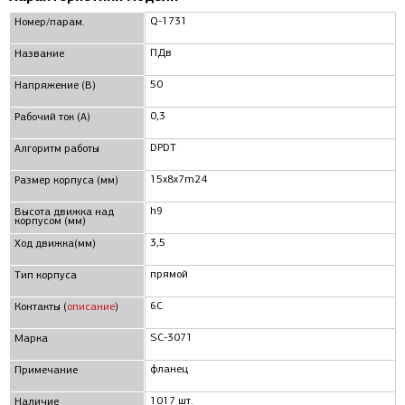
Q-1731
Номер/парам.
ПДв
Название
50
Напряжение (В)
0,3
Рабочий ток (А)
DPDT
Алгоритм работы
15x8x7m24
Размер корпуса (мм)
h9
Высота движка над
корпусом (мм)
3,5
Ход движка(мм)
прямой
Тип корпуса
6C
Контакты (
описание
)
SC-3071
Марка
фланец
Примечание
1017 шт.
Наличие