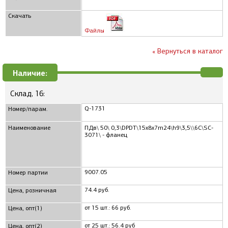
Скачать
Файлы
« Вернуться в каталог
Наличие:
Склад, 16:
Q-1731
Номер/парам.
Наименование
ПДв\ 50\ 0,3\DPDT\15x8x7m24\h9\3,5\\6C\SC-
3071\ - фланец
9007.05
Номер партии
74.4 руб.
Цена, розничная
от 15 шт.: 66 руб.
Цена, опт(1)
от 25 шт.: 56.4 руб
Цена, опт(2)