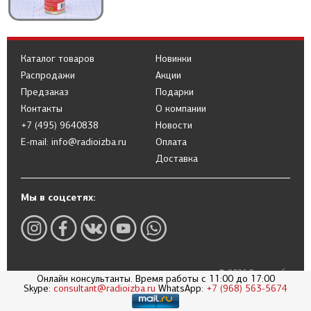
Каталог товаров
Новинки
Распродажи
Акции
Предзаказ
Подарки
Контакты
О компании
+7 (495) 9640838
Новости
E-mail: info@radioizba.ru
Оплата
Доставка
Мы в соцсетях:
© 2026 Радиоизба
Онлайн консультанты. Время работы с 11:00 до 17:00
Skype:
consultant@radioizba.ru
WhatsApp:
+7 (968) 563-5674
Политика в отношении обработки
персональных данных