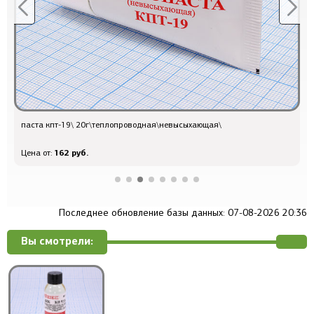
паста кпт-19\ 20г\теплопроводная\невысыхающая\
L
162 руб.
Цена от:
Ц
Последнее обновление базы данных: 07-08-2026 20:36
Вы смотрели: