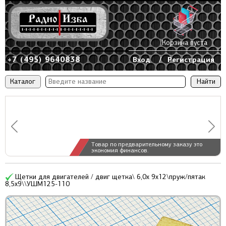
Корзина пуста
+7 (495) 9640838
Вход
/
Регистрация
Каталог
Товар по предварительному заказу это
экономия финансов.
Щетки для двигателей / двиг щетка\ 6,0x 9x12\пруж/пятак
8,5x9\\УШМ125-110