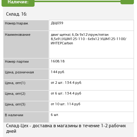
Наличие:
Склад, 16:
ДЩ039
Номер/парам.
Наименование
двиг щетка\ 6,0x 9x12\пруж/пятак
8,5x9\\УШМ125-110 - 6x9x12 УШМ125-1100/
ИНТЕРCarbon
1608.18
Номер партии
144 руб.
Цена, розничная
от 2 шт.: 134.4 руб.
Цена, опт(1)
от 6 шт.: 134.4 руб
Цена, опт(2)
от 10 шт.: 114 руб
Цена, опт(3)
6 шт.
В наличии
Склад-Цех - доставка в магазины в течение 1-2 рабочих
дней