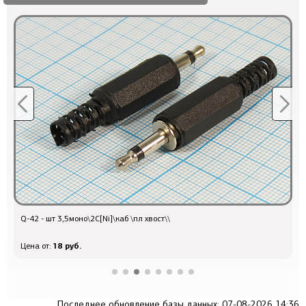
Q-42 - шт 3,5моно\2C[Ni]\каб \пл хвост\\
Q
18 руб.
Цена от:
Ц
Последнее обновление базы данных: 07-08-2026 14:36