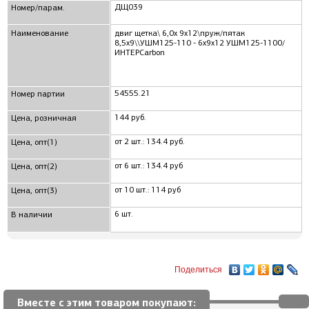
ДЩ039
Номер/парам.
Наименование
двиг щетка\ 6,0x 9x12\пруж/пятак
8,5x9\\УШМ125-110 - 6x9x12 УШМ125-1100/
ИНТЕРCarbon
54555.21
Номер партии
144 руб.
Цена, розничная
от 2 шт.: 134.4 руб.
Цена, опт(1)
от 6 шт.: 134.4 руб
Цена, опт(2)
от 10 шт.: 114 руб
Цена, опт(3)
6 шт.
В наличии
Поделиться
Вместе с этим товаром покупают: