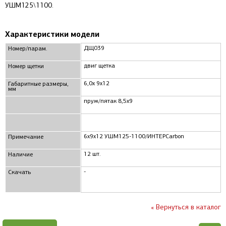
УШМ125\1100.
Характеристики модели
ДЩ039
Номер/парам.
двиг щетка
Номер щетки
6,0x 9x12
Габаритные размеры,
мм
пруж/пятак 8,5x9
6x9x12 УШМ125-1100/ИНТЕРCarbon
Примечание
12 шт.
Наличие
-
Скачать
« Вернуться в каталог