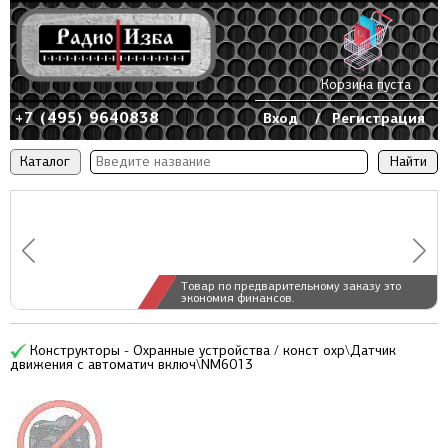
Корзина пуста
+7 (495) 9640838
Вход
/
Регистрация
Каталог
Товар по предварительному заказу это
экономия финансов.
Конструкторы - Охранные устройства / конст охр\Датчик
движения с автоматич включ\NM6013