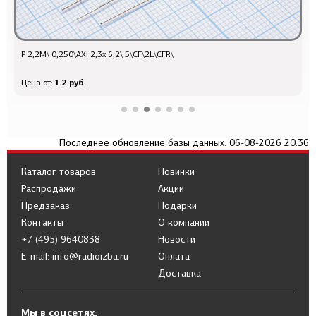
Р 2,2М\ 0,250\AXI 2,3x 6,2\ 5\CF\2L\CFR\
Q
1.2 руб.
Цена от:
Ц
Последнее обновление базы данных: 06-08-2026 20:36
Каталог товаров
Новинки
Распродажи
Акции
Предзаказ
Подарки
Контакты
О компании
+7 (495) 9640838
Новости
E-mail: info@radioizba.ru
Оплата
Доставка
Мы в соцсетях: