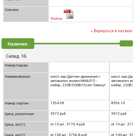
Скачать
Файлы
« Вернуться в каталог
Наличие:
Склад, 16:
Номер/парам.
Наименование
конст охр\Датчик движения с
конст охр\Дат
автоматич включ\NM6013 -
автоматич вк
набор, 220В\500Вт\5сек~5минут
набор, 220В\5
1354.09
8356.10
Номер партии
3972 руб.
3972 руб.
Цена, розничная
от 10 шт.: 3770.4 руб.
от 10 шт.: 3770
Цена, опт(1)
от 100 шт.: 3736.8 руб.
от 100 шт.: 373
Цена, опт(2)