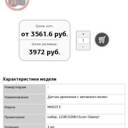
Цена опт:
от 3561.6 руб.
+
Цена розница:
-
3972 руб.
Характеристики модели
-
Номер/парам.
Датчик движения с автоматич включ
Наименование
NM6013
Марка
набор, 220В\500Вт\5сек~5минут
Примечание
2 шт.
Наличие