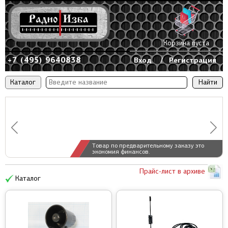
Корзина пуста
+7 (495) 9640838
Вход
/
Регистрация
Каталог
Товар по предварительному заказу это
экономия финансов.
Прайс-лист в архиве
Каталог