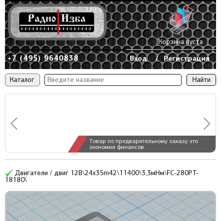
Корзина пуста
+7 (495) 9640838
Вход
/
Регистрация
Каталог
Товар по предварительному заказу это
экономия финансов.
Двигатели / двиг 12В\24x35m42\11400\3,3мНм\FC-280PT-
18180\