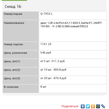
Склад, 16:
Q-7932 L
Номер/парам.
Наименование
двиг 12В\24x35m42\11400\3,3мНм\FC-280PT-
18180\ - 9~24В\0,08A\левый\FBELE
1161.23
Номер партии
546 руб.
Цена, розничная
от 5 шт.: 511.2 руб.
Цена, опт(1)
от 10 шт.: 490.8 руб
Цена, опт(2)
от 20 шт.: 470.4 руб
Цена, опт(3)
8 шт.
В наличии
Поделиться