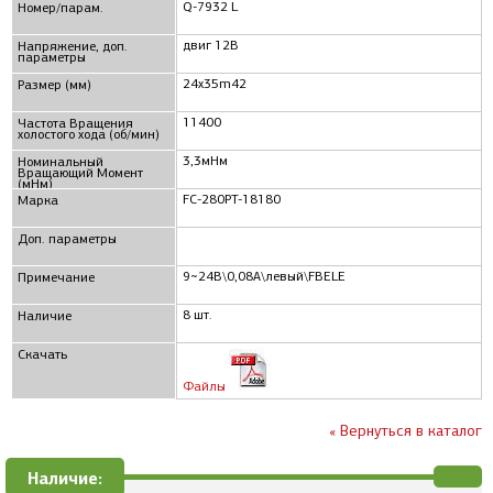
Q-7932 L
Номер/парам.
двиг 12В
Напряжение, доп.
параметры
24x35m42
Размер (мм)
11400
Частота Вращения
холостого хода (об/мин)
3,3мНм
Номинальный
Вращающий Момент
(мНм)
FC-280PT-18180
Марка
Доп. параметры
9~24В\0,08A\левый\FBELE
Примечание
8 шт.
Наличие
Скачать
Файлы
« Вернуться в каталог
Наличие: