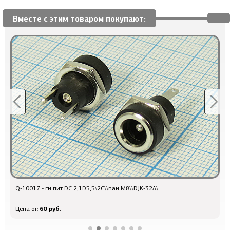
Вместе с этим товаром покупают:
Q-10017 - гн пит DC 2,1D5,5\2C\\пан М8\\DJK-32A\
Q
60 руб.
Цена от:
Ц