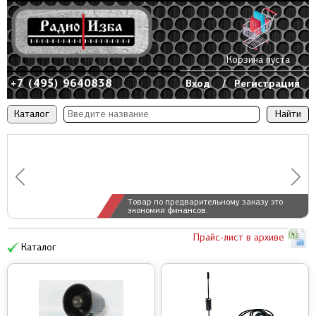
Корзина пуста
+7 (495) 9640838
Вход
/
Регистрация
Каталог
Товар по предварительному заказу это
экономия финансов.
Прайс-лист в архиве
Каталог