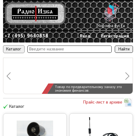
Корзина пуста
+7 (495) 9640838
Вход
/
Регистрация
Каталог
Товар по предварительному заказу это
экономия финансов.
Прайс-лист в архиве
Каталог