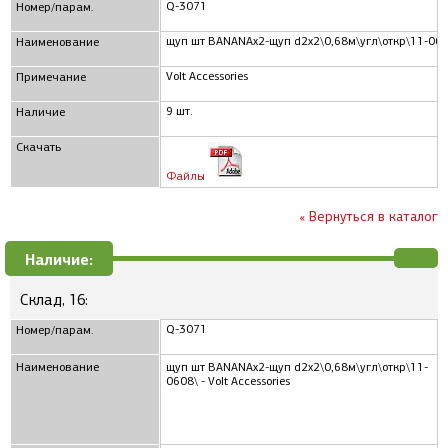
Q-3071
Номер/парам.
щуп шт BANANAx2-щуп d2x2\0,68м\угл\откр\11-060
Наименование
Volt Accessories
Примечание
9 шт.
Наличие
Скачать
Файлы
« Вернуться в каталог
Наличие:
Склад, 16:
Q-3071
Номер/парам.
Наименование
щуп шт BANANAx2-щуп d2x2\0,68м\угл\откр\11-
0608\ - Volt Accessories