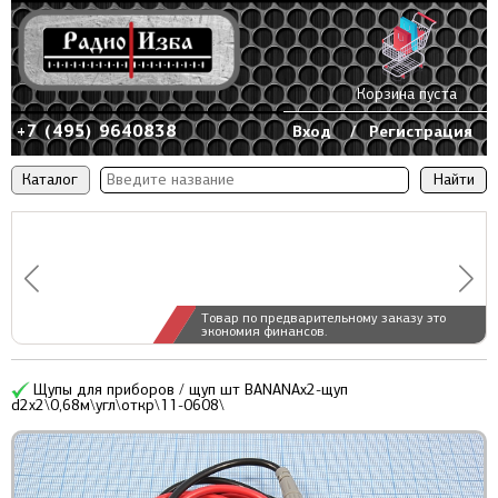
Корзина пуста
+7 (495) 9640838
Вход
/
Регистрация
Каталог
Товар по предварительному заказу это
экономия финансов.
Щупы для приборов / щуп шт BANANAx2-щуп
d2x2\0,68м\угл\откр\11-0608\