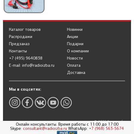
Каталог товаров
Новинки
Распродажи
Акции
Предзаказ
Подарки
Контакты
О компании
+7 (495) 9640838
Новости
E-mail: info@radioizba.ru
Оплата
Доставка
Мы в соцсетях:
© 2026 Радиоизба
Онлайн консультанты. Время работы с 11:00 до 17:00
Skype:
consultant@radioizba.ru
WhatsApp:
+7 (968) 563-5674
Политика в отношении обработки
персональных данных