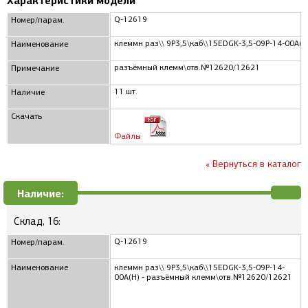
Характеристики модели
Q-12619
Номер/парам.
клеммн раз\\ 9P3,5\каб\\15EDGK-3,5-09P-14-00A(H
Наименование
разъёмный клемм\отв.№12620/12621
Примечание
11 шт.
Наличие
Скачать
Файлы
« Вернуться в каталог
Наличие:
Склад, 16:
Q-12619
Номер/парам.
Наименование
клеммн раз\\ 9P3,5\каб\\15EDGK-3,5-09P-14-
00A(H) - разъёмный клемм\отв.№12620/12621