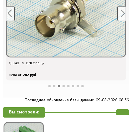
Q-940 - гн BNC\\пан\\
т
282 руб.
Цена от:
Ц
Последнее обновление базы данных: 09-08-2026 08:36
Вы смотрели: