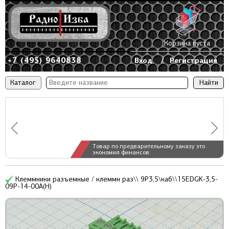
Корзина пуста
+7 (495) 9640838
Вход
/
Регистрация
Каталог
Товар по предварительному заказу это
экономия финансов.
Клеммники разъемные / клеммн раз\\ 9P3,5\каб\\15EDGK-3,5-
09P-14-00A(H)