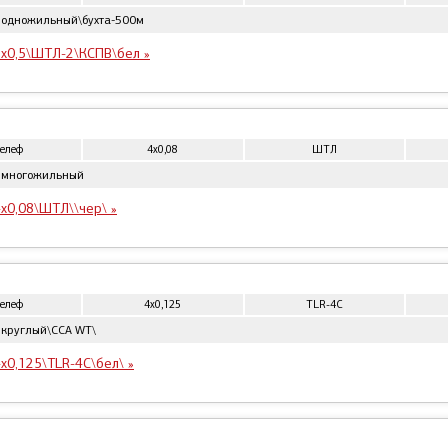
 одножильный\бухта-500м
x0,5\ШТЛ-2\КСПВ\бел »
телеф
4x0,08
ШТЛ
 многожильный
x0,08\ШТЛ\\чер\ »
телеф
4x0,125
TLR-4C
 круглый\CCA WT\
x0,125\TLR-4C\бел\ »