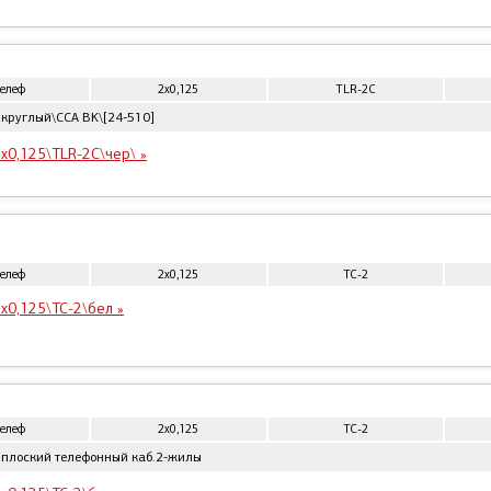
телеф
2x0,125
TLR-2C
круглый\CCA BK\[24-510]
x0,125\TLR-2C\чер\ »
телеф
2x0,125
ТС-2
x0,125\ТС-2\бел »
телеф
2x0,125
ТС-2
 плоский телефонный каб.2-жилы