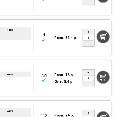
-
КСПВГ
+
4
Розн.
32.4 р.
-
+
Розн.
18 р.
отеч
759
Опт.
8.4 р.
-
отеч
+
Розн.
24 р.
112