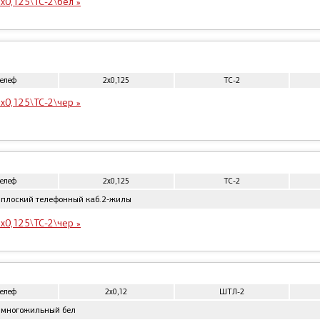
x0,125\ТС-2\бел »
телеф
2x0,125
ТС-2
x0,125\ТС-2\чер »
телеф
2x0,125
ТС-2
 плоский телефонный каб.2-жилы
x0,125\ТС-2\чер »
телеф
2x0,12
ШТЛ-2
 многожильный бел