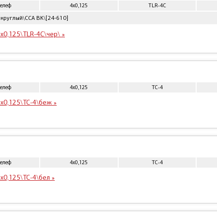
телеф
4x0,125
TLR-4C
круглый\CCA BK\[24-610]
x0,125\TLR-4C\чер\ »
телеф
4x0,125
ТС-4
x0,125\ТС-4\беж »
телеф
4x0,125
ТС-4
x0,125\ТС-4\бел »