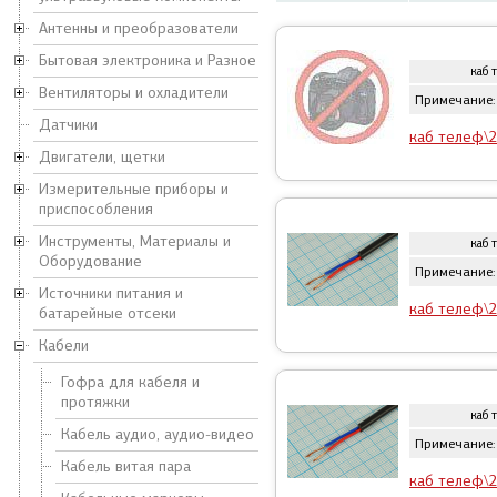
Антенны и преобразователи
Бытовая электроника и Разное
каб 
Вентиляторы и охладители
Примечание:
Датчики
каб телеф\2
Двигатели, щетки
Измерительные приборы и
приспособления
Инструменты, Материалы и
каб 
Оборудование
Примечание:
Источники питания и
каб телеф\2
батарейные отсеки
Кабели
Гофра для кабеля и
протяжки
каб 
Кабель аудио, аудио-видео
Примечание:
Кабель витая пара
каб телеф\2