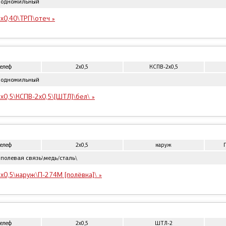
 одножильный
x0,40\ТРП\отеч »
телеф
2x0,5
КСПВ-2x0,5
 одножильный
x0,5\КСПВ-2x0,5\[ШТЛ]\бел\ »
телеф
2x0,5
наруж
полевая связь\медь/сталь\
x0,5\наруж\П-274М [полёвка]\ »
телеф
2x0,5
ШТЛ-2