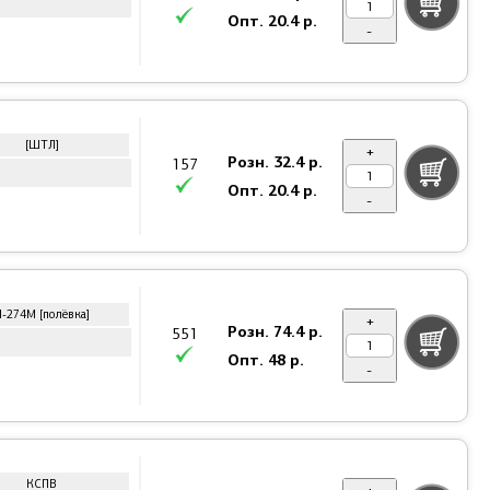
Опт.
20.4 р.
-
[ШТЛ]
+
Розн.
32.4 р.
157
Опт.
20.4 р.
-
П-274М [полёвка]
+
Розн.
74.4 р.
551
Опт.
48 р.
-
КСПВ