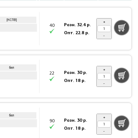
[КСПВ]
+
Розн.
32.4 р.
40
Опт.
22.8 р.
-
бел
+
Розн.
30 р.
22
Опт.
18 р.
-
бел
+
Розн.
30 р.
90
Опт.
18 р.
-