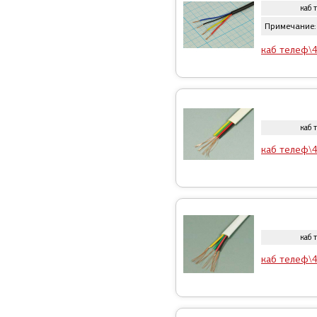
каб 
Примечание: 
каб телеф\4
каб 
каб телеф\4
каб 
каб телеф\4