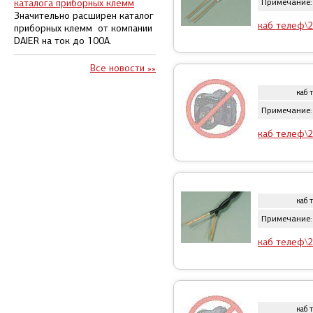
каталога приборных клемм
Примечание:
Значительно расширен каталог
каб телеф\2
приборных клемм от компании
DAIER на ток до 100А.
Все новости »»
каб 
Примечание:
каб телеф\2
каб 
Примечание: 
каб телеф\2
каб 