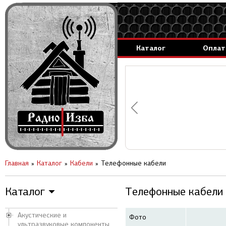
Каталог
Оплат
аммируемые генераторы.
вление за 1 день.
Главная
Каталог
Кабели
Телефонные кабели
Каталог
Телефонные кабели
▼
Акустические и
Фото
ультразвуковые компоненты