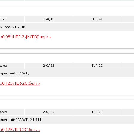
телеф
2x0,08
ШТЛ-2
 многожильный
x0,08\ШТЛ-2\[КСПВ]\чер\ »
телеф
2x0,125
TLR-2C
 круглый\CCA WT\
x0,125\TLR-2C\бел\ »
телеф
2x0,125
TLR-2C
 круглый\CCA WT\[24-511]
x0,125\TLR-2C\бел\ »