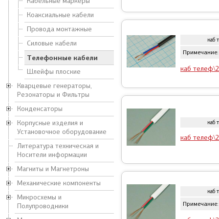
Кабельные маркеры
Коаксиальные кабели
Провода монтажные
каб 
Силовые кабели
Примечание: 
Телефонные кабели
каб телеф\2
Шлейфы плоские
Кварцевые генераторы,
Резонаторы и Фильтры
Конденсаторы
Корпусные изделия и
каб 
Установочное оборудование
каб телеф\2
Литература техническая и
Носители информации
Магниты и Магнетроны
Механические компоненты
каб 
Микросхемы и
Примечание:
Полупроводники