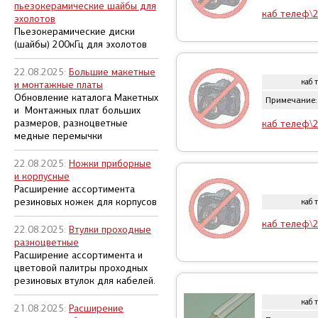
пьезокерамические шайбы для
каб телеф\
эхолотов
Пьезокерамические диски
(шайбы) 200кГц для эхолотов
22.08.2025:
Большие макетные
каб 
и монтажные платы
Обновление каталога Макетных
Примечание:
и Монтажных плат больших
размеров, разноцветные
каб телеф\
медные перемычки
22.08.2025:
Ножки приборные
и корпусные
Расширение ассортимента
резиновых ножек для корпусов
каб 
каб телеф\2
22.08.2025:
Втулки проходные
разноцветные
Расширение ассортимента и
цветовой палитры проходных
резиновых втулок для кабелей.
каб 
21.08.2025:
Расширение