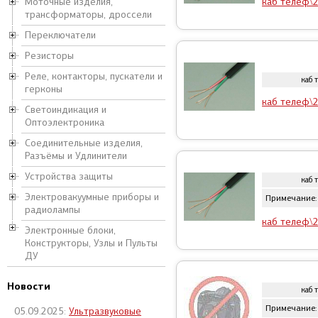
Моточные изделия,
каб телеф\2
трансформаторы, дроссели
Переключатели
Резисторы
Реле, контакторы, пускатели и
каб 
герконы
каб телеф\2
Светоиндикация и
Оптоэлектроника
Соединительные изделия,
Разъёмы и Удлинители
Устройства защиты
каб 
Электровакуумные приборы и
Примечание:
радиолампы
каб телеф\2
Электронные блоки,
Конструкторы, Узлы и Пульты
ДУ
Новости
каб 
Примечание:
05.09.2025:
Ультразвуковые