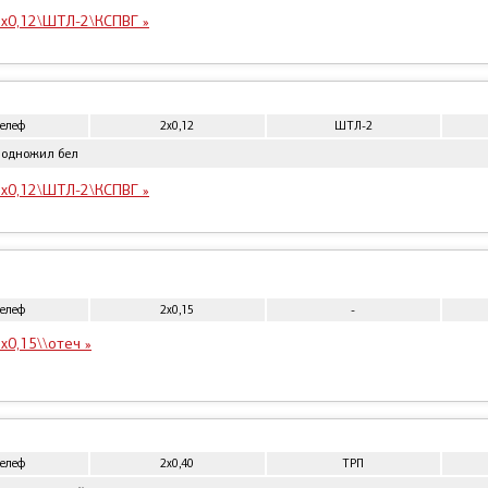
2x0,12\ШТЛ-2\КСПВГ »
телеф
2x0,12
ШТЛ-2
 одножил бел
2x0,12\ШТЛ-2\КСПВГ »
телеф
2x0,15
-
x0,15\\отеч »
телеф
2x0,40
ТРП